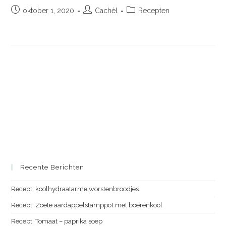
Bericht
Bericht
Berichtcategorie:
oktober 1, 2020
Cachèl
Recepten
gepubliceerd
auteur:
op:
Recente Berichten
Recept: koolhydraatarme worstenbroodjes
Recept: Zoete aardappelstamppot met boerenkool
Recept: Tomaat – paprika soep