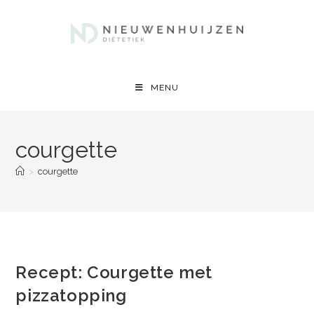
Ga
naar
inhoud
MENU
courgette
>
courgette
Recept: Courgette met
pizzatopping