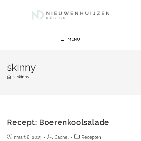
Ga
naar
inhoud
MENU
skinny
>
skinny
Recept: Boerenkoolsalade
Bericht
Bericht
Berichtcategorie:
maart 8, 2019
Cachèl
Recepten