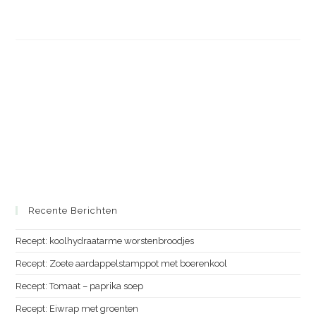
gepubliceerd
auteur:
op:
Recente Berichten
Recept: koolhydraatarme worstenbroodjes
Recept: Zoete aardappelstamppot met boerenkool
Recept: Tomaat – paprika soep
Recept: Eiwrap met groenten